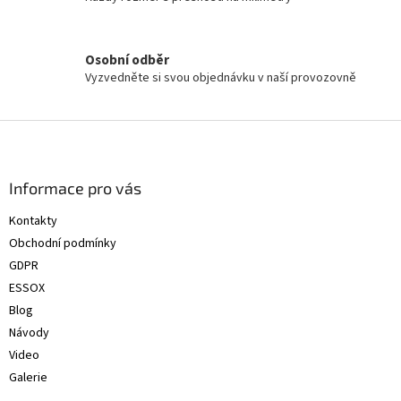
Osobní odběr
Vyzvedněte si svou objednávku v naší provozovně
Z
á
p
a
Informace pro vás
t
Kontakty
í
Obchodní podmínky
GDPR
ESSOX
Blog
Návody
Video
Galerie