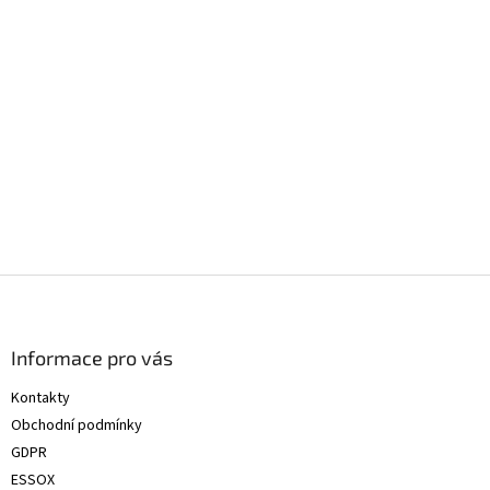
Z
á
p
a
Informace pro vás
t
Kontakty
í
Obchodní podmínky
GDPR
ESSOX