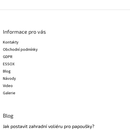
Z
á
p
a
Informace pro vás
t
Kontakty
í
Obchodní podmínky
GDPR
ESSOX
Blog
Návody
Video
Galerie
Blog
Jak postavit zahradní voliéru pro papoušky?