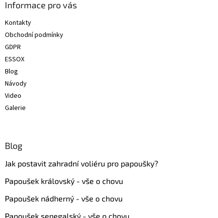
a
Informace pro vás
t
Kontakty
í
Obchodní podmínky
GDPR
ESSOX
Blog
Návody
Video
Galerie
Blog
Jak postavit zahradní voliéru pro papoušky?
Papoušek královský - vše o chovu
Papoušek nádherný - vše o chovu
Papoušek senegalský - vše o chovu