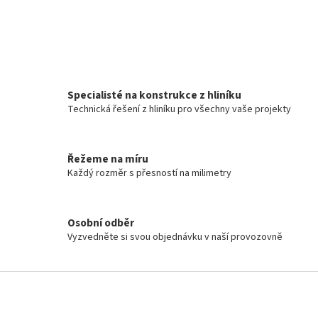
Specialisté na konstrukce z hliníku
Technická řešení z hliníku pro všechny vaše projekty
Řežeme na míru
Každý rozměr s přesností na milimetry
Osobní odběr
Vyzvedněte si svou objednávku v naší provozovně
Z
á
p