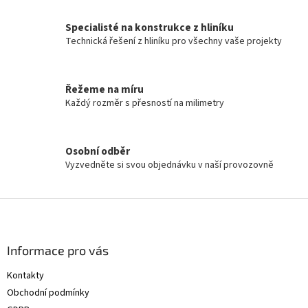
Specialisté na konstrukce z hliníku
Technická řešení z hliníku pro všechny vaše projekty
Řežeme na míru
Každý rozměr s přesností na milimetry
Osobní odběr
Vyzvedněte si svou objednávku v naší provozovně
Z
á
p
a
Informace pro vás
t
Kontakty
í
Obchodní podmínky