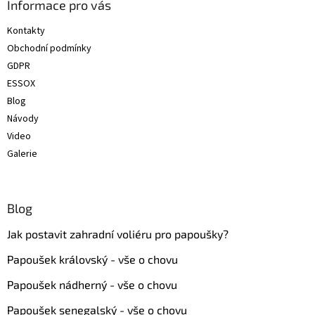
a
Informace pro vás
t
Kontakty
í
Obchodní podmínky
GDPR
ESSOX
Blog
Návody
Video
Galerie
Blog
Jak postavit zahradní voliéru pro papoušky?
Papoušek královský - vše o chovu
Papoušek nádherný - vše o chovu
Papoušek senegalský - vše o chovu