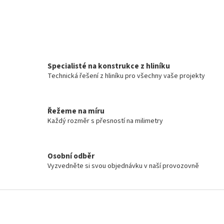
Specialisté na konstrukce z hliníku
Technická řešení z hliníku pro všechny vaše projekty
Řežeme na míru
Každý rozměr s přesností na milimetry
Osobní odběr
Vyzvedněte si svou objednávku v naší provozovně
Z
á
p