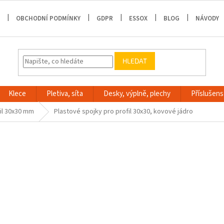
OBCHODNÍ PODMÍNKY
GDPR
ESSOX
BLOG
NÁVODY
HLEDAT
Klece
Pletiva, síta
Desky, výplně, plechy
Příslušenst
il 30x30 mm
Plastové spojky pro profil 30x30, kovové jádro