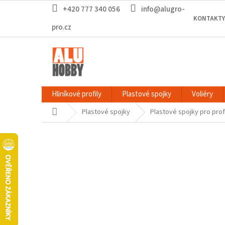
Přejít
+420 777 340 056
info@alugro-
na
KONTAKTY
obsah
pro.cz
Hliníkové profily
Plastové spojky
Voliéry
Domů
Plastové spojky
Plastové spojky pro prof