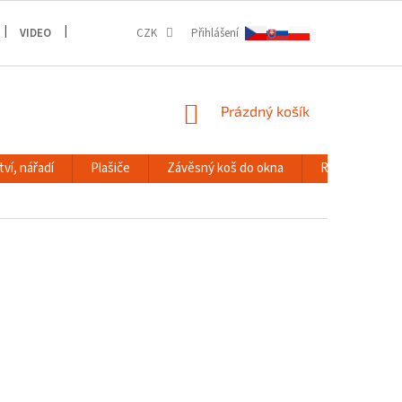
VIDEO
GALERIE
CZK
Přihlášení
NÁKUPNÍ
Prázdný košík
KOŠÍK
ví, nářadí
Plašiče
Závěsný koš do okna
RACK systém