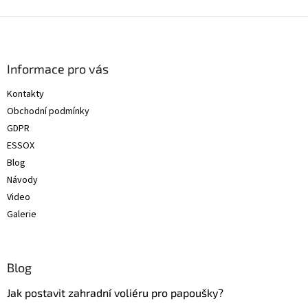
Z
á
p
a
Informace pro vás
t
Kontakty
í
Obchodní podmínky
GDPR
ESSOX
Blog
Návody
Video
Galerie
Blog
Jak postavit zahradní voliéru pro papoušky?