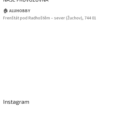
🏠 ALUHOBBY
Frenštát pod Radhoštěm – sever (Žuchov), 744 01
Instagram