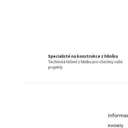
Specialisté na konstrukce z hliníku
Technická řešení z hliníku pro všechny vaše
projekty
Z
á
p
a
t
Informac
í
Kontakty