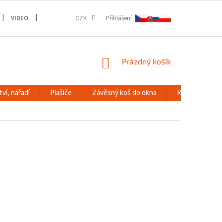
VIDEO
GALERIE
CZK
Přihlášení
NÁKUPNÍ
Prázdný košík
KOŠÍK
ví, nářadí
Plašiče
Závěsný koš do okna
RACK systém