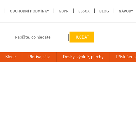
OBCHODNÍ PODMÍNKY
GDPR
ESSOX
BLOG
NÁVODY
HLEDAT
Klece
Pletiva, síta
Desky, výplně, plechy
Příslušenst
m