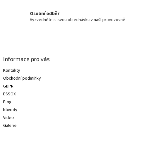
Osobní odběr
Vyzvedněte si svou objednávku v naší provozovně
Z
á
p
a
Informace pro vás
t
Kontakty
í
Obchodní podmínky
GDPR
ESSOX
Blog
Návody
Video
Galerie