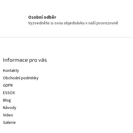
Osobní odběr
Vyzvedněte si svou objednávku v naší provozovně
Z
á
p
a
Informace pro vás
t
Kontakty
í
Obchodní podmínky
GDPR
ESSOX
Blog
Návody
Video
Galerie