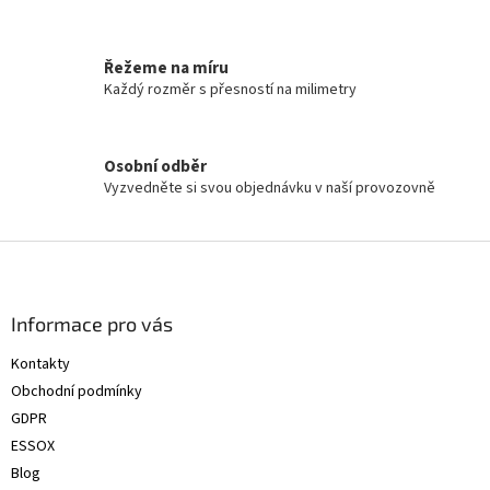
Řežeme na míru
Každý rozměr s přesností na milimetry
Osobní odběr
Vyzvedněte si svou objednávku v naší provozovně
Z
á
p
a
Informace pro vás
t
Kontakty
í
Obchodní podmínky
GDPR
ESSOX
Blog