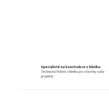
Specialisté na konstrukce z hliníku
Technická řešení z hliníku pro všechny vaše
projekty
Z
á
p
a