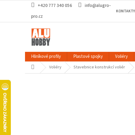
Přejít
+420 777 340 056
info@alugro-
na
KONTAKTY
obsah
pro.cz
Hliníkové profily
Plastové spojky
Voliéry
Domů
Voliéry
Stavebnice konstrukcí voliér