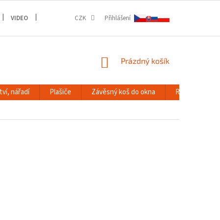
VIDEO
GALERIE
CZK
Přihlášení
NÁKUPNÍ
Prázdný košík
KOŠÍK
ví, nářadí
Plašiče
Závěsný koš do okna
RACK systém