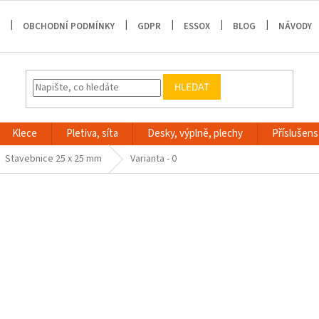
OBCHODNÍ PODMÍNKY
GDPR
ESSOX
BLOG
NÁVODY
HLEDAT
Klece
Pletiva, síta
Desky, výplně, plechy
Příslušenst
Stavebnice 25 x 25 mm
Varianta - 0