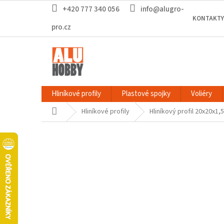
Přejít
+420 777 340 056
info@alugro-
na
KONTAKTY
obsah
pro.cz
Hliníkové profily
Plastové spojky
Voliéry
Domů
Hliníkové profily
Hliníkový profil 20x20x1