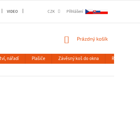
VIDEO
GALERIE
CZK
Přihlášení
NÁKUPNÍ
Prázdný košík
KOŠÍK
ví, nářadí
Plašiče
Závěsný koš do okna
RACK systém