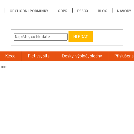
OBCHODNÍ PODMÍNKY
GDPR
ESSOX
BLOG
NÁVODY
HLEDAT
Klece
Pletiva, síta
Desky, výplně, plechy
Příslušenst
,5 mm