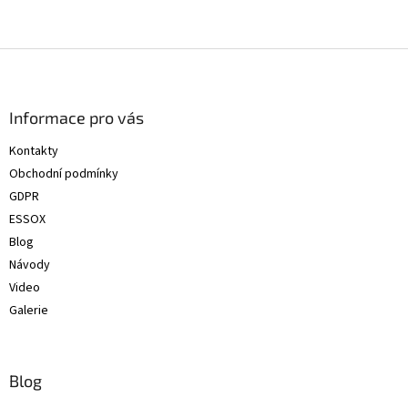
Z
á
p
a
Informace pro vás
t
Kontakty
í
Obchodní podmínky
GDPR
ESSOX
Blog
Návody
Video
Galerie
Blog