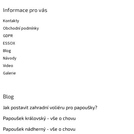
p
a
Informace pro vás
t
Kontakty
í
Obchodní podmínky
GDPR
ESSOX
Blog
Návody
Video
Galerie
Blog
Jak postavit zahradní voliéru pro papoušky?
Papoušek královský - vše o chovu
Papoušek nádherný - vše o chovu