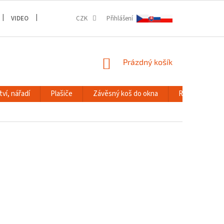
VIDEO
GALERIE
CZK
Přihlášení
NÁKUPNÍ
Prázdný košík
KOŠÍK
ví, nářadí
Plašiče
Závěsný koš do okna
RACK systém