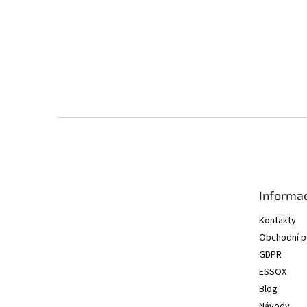
Z
á
p
a
t
Informac
í
Kontakty
Obchodní 
GDPR
ESSOX
Blog
Návody