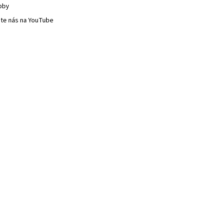
bby
jte nás na YouTube