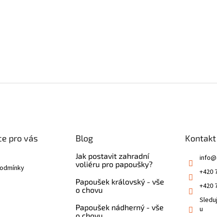
e pro vás
Blog
Kontakt
Jak postavit zahradní
info
@
voliéru pro papoušky?
podmínky
+420 
Papoušek královský - vše
+420 
o chovu
Sledu
Papoušek nádherný - vše
u
o chovu