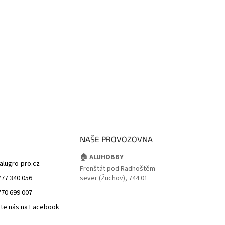
NAŠE PROVOZOVNA
🏠 ALUHOBBY
alugro-pro.cz
Frenštát pod Radhoštěm –
777 340 056
sever (Žuchov), 744 01
770 699 007
jte nás na Facebook