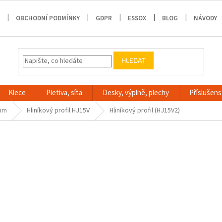
OBCHODNÍ PODMÍNKY
GDPR
ESSOX
BLOG
NÁVODY
HLEDAT
Klece
Pletiva, síta
Desky, výplně, plechy
Příslušenst
 mm
Hliníkový profil HJ15V
Hliníkový profil (HJ15V2)