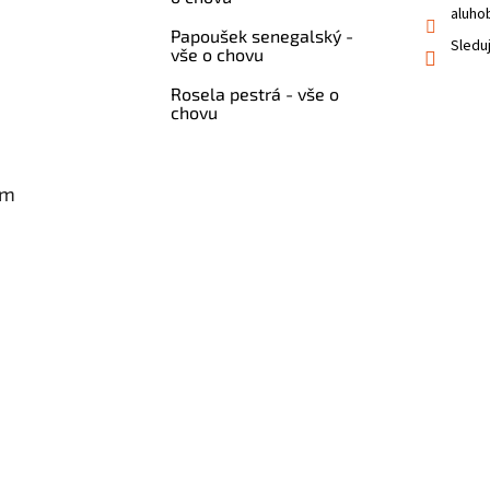
aluho
Papoušek senegalský -
Sledu
vše o chovu
Rosela pestrá - vše o
chovu
am