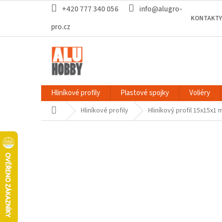
Přejít
+420 777 340 056
info@alugro-
na
KONTAKTY
obsah
pro.cz
Hliníkové profily
Plastové spojky
Voliéry
Domů
Hliníkové profily
Hliníkový profil 15x15x1