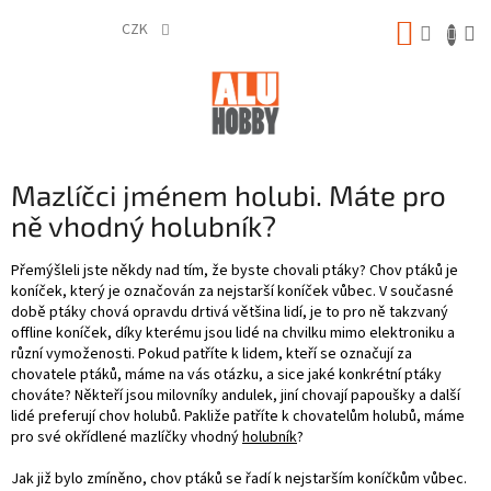
Přejít
NÁKUP
na
CZK
obsah
KOŠÍK
Mazlíčci jménem holubi. Máte pro
ně vhodný holubník?
Přemýšleli jste někdy nad tím, že byste chovali ptáky? Chov ptáků je
koníček, který je označován za nejstarší koníček vůbec. V současné
době ptáky chová opravdu drtivá většina lidí, je to pro ně takzvaný
offline koníček, díky kterému jsou lidé na chvilku mimo elektroniku a
různí vymoženosti. Pokud patříte k lidem, kteří se označují za
chovatele ptáků, máme na vás otázku, a sice jaké konkrétní ptáky
chováte? Někteří jsou milovníky andulek, jiní chovají papoušky a další
lidé preferují chov holubů. Pakliže patříte k chovatelům holubů, máme
pro své okřídlené mazlíčky vhodný
holubník
?
Jak již bylo zmíněno, chov ptáků se řadí k nejstarším koníčkům vůbec.