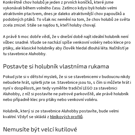
Konkrétně chov holubů je jeden z prvních koníčků, které jsme
vykonávali během volného času. Zatímco kdysi byli holubi velmi
atraktivním ptactvem, dnes je daleko atraktivnější chov papoušků a
podobných ptáků. To však nic nemění na tom, že chov holubů ze světa
zcela zmizel. Stále se najdou ti, kteří holuby chovají.
A právě ti moc dobře vědí, že v dnešní době najít ideální holubník není
vůbec snadné. Všude se nachází spíše venkovní voliéry nebo klece pro
ptáky, ale klasické holubníky aby člověk hledal dlouhá léta. Naštěstí je
tu stavebnice Aluhobby.
Postavte si holubník vlastníma rukama
Pokud jste si v dětství mysleli, že si se stavebnicemi v budoucnu nikdy
nebudete hrát, spletli jste se. Stavebnice jsou to, s čím si můžete hrát i
nyní v dospělosti, jen tedy vyměňte tradiční LEGO za stavebnici
Aluhobby, z níž si postavíte ne patrové parkoviště, ale právě holubník
nebo případně klec pro ptáky nebo venkovní voliéru.
Holubník, který si ze stavebnice Aluhobby postavíte, bude velmi
kvalitní. Vždyť se skládá z
hliníkových profilů
.
Nemusíte být velcí kutilové