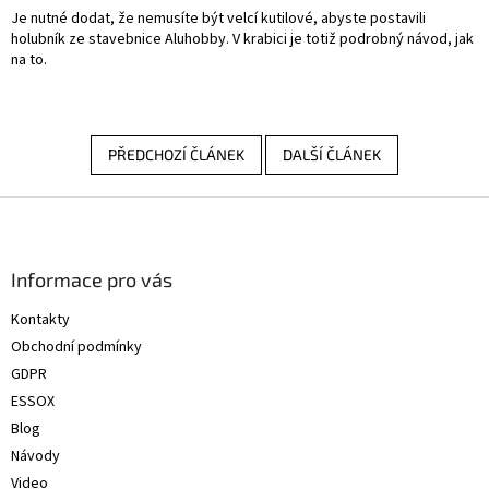
Je nutné dodat, že nemusíte být velcí kutilové, abyste postavili
holubník ze stavebnice Aluhobby. V krabici je totiž podrobný návod, jak
na to.
PŘEDCHOZÍ ČLÁNEK
DALŠÍ ČLÁNEK
Z
á
p
a
Informace pro vás
t
Kontakty
í
Obchodní podmínky
GDPR
ESSOX
Blog
Návody
Video