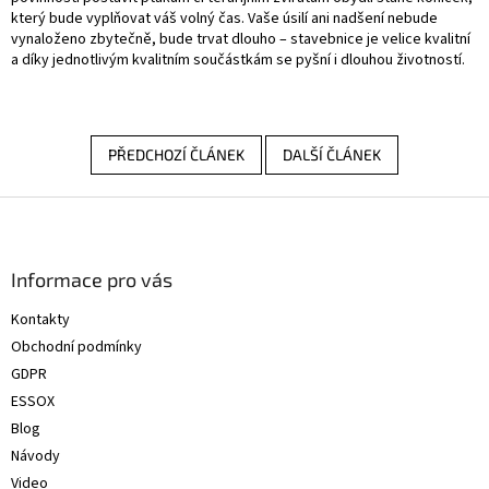
který bude vyplňovat váš volný čas. Vaše úsilí ani nadšení nebude
vynaloženo zbytečně, bude trvat dlouho – stavebnice je velice kvalitní
a díky jednotlivým kvalitním součástkám se pyšní i dlouhou životností.
PŘEDCHOZÍ ČLÁNEK
DALŠÍ ČLÁNEK
Z
á
p
a
Informace pro vás
t
Kontakty
í
Obchodní podmínky
GDPR
ESSOX
Blog
Návody
Video