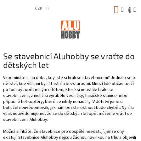
Přejít
NÁKUP
na
CZK
obsah
KOŠÍK
Se stavebnicí Aluhobby se vraťte do
dětských let
Vzpomínáte si na dobu, kdy jste si hráli se stavebnicemi? Jednalo se o
dětství, kde všichni byli šťastní a bezstarostní. Mnozí lidé občas touží
po tom být opět malým dítětem, které si neustále hrálo se
stavebnicemi, z nichž si vyrábělo vesničky, hasičské stanice nebo
případně helikoptéry, které se nikdy nenaučily. V dětství jsme si
bohužel neuvědomovali, jak nám bezstarostnost bude chybět. Nyní si
však neuvědomujeme, že se do dětských let opět můžeme vrátit se
stavebnicemi Aluhobby.
Možná si říkáte, že stavebnice pro dospělé neexistují, jenže ony
existují. Stavebnice Aluhobby nejsou žádnou novinkou na trhu a objevili