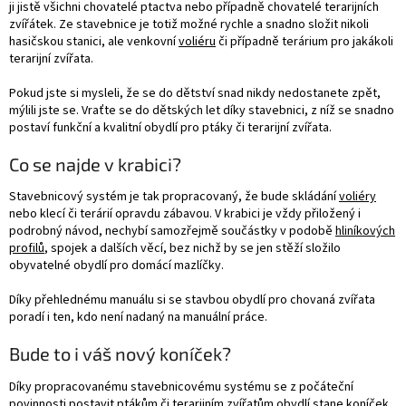
ji jistě všichni chovatelé ptactva nebo případně chovatelé terarijních
zvířátek. Ze stavebnice je totiž možné rychle a snadno složit nikoli
hasičskou stanici, ale venkovní
voliéru
či případně terárium pro jakákoli
terarijní zvířata.
Pokud jste si mysleli, že se do dětství snad nikdy nedostanete zpět,
mýlili jste se. Vraťte se do dětských let díky stavebnici, z níž se snadno
postaví funkční a kvalitní obydlí pro ptáky či terarijní zvířata.
Co se najde v krabici?
Stavebnicový systém je tak propracovaný, že bude skládání
voliéry
nebo klecí či terárií opravdu zábavou. V krabici je vždy přiložený i
podrobný návod, nechybí samozřejmě součástky v podobě
hliníkových
profilů
, spojek a dalších věcí, bez nichž by se jen stěží složilo
obyvatelné obydlí pro domácí mazlíčky.
Díky přehlednému manuálu si se stavbou obydlí pro chovaná zvířata
poradí i ten, kdo není nadaný na manuální práce.
Bude to i váš nový koníček?
Díky propracovanému stavebnicovému systému se z počáteční
povinnosti postavit ptákům či terarijním zvířatům obydlí stane koníček,