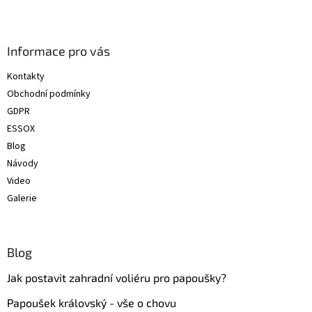
Z
á
p
a
Informace pro vás
t
Kontakty
í
Obchodní podmínky
GDPR
ESSOX
Blog
Návody
Video
Galerie
Blog
Jak postavit zahradní voliéru pro papoušky?
Papoušek královský - vše o chovu