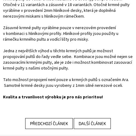
Otočné v 11 variantách a zásuvné v 18 variantách. Otočné krmné pulty
vyrábíme v provedení 2mm hliníkové desky, která je doplněná
nerezovými miskami s hliníkovým rámečkem.
Zásuvné krmné pulty vyrábíme pouze v nerezovém provedení
v kombinaci s hliníkovými profily. Hliníkové profily jsou použity u
rámečku krmného pultu a vodící lišty pro misky.
Jedna z největších výhod u těchto krmných pultů je možnost
propojování pultů do řady vedle sebe. Kombinace jsou možné nejen se
zasouvacími krmnými pulty, ale je zde i možnost kombinovat zasouvací
krmné pulty s našimi otočnými pulty.
Tato možnost propojení není pouze u krmných pultů s označením Ara.
Samotné krmné desky jsou vyrobeny z 1mm silné nerezové oceli.
Kvalita a trvanlivost výrobku je pro nás prioritou!
PŘEDCHOZÍ ČLÁNEK
DALŠÍ ČLÁNEK