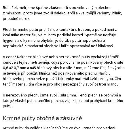
Bohužel, měli jsme špatné zkušenosti s pozinkovaným plechem
z minulosti, proto jsme zvolili daleko lepší a kvalitnější varianty: hliník,
případně nerez.
Plech krmného pultu přichází do kontaktu s trusem, a pokud není z
kvalitního materiálu, velmi brzy podléhá korozi. Špatně se udržuje
hygiena a díky mnoha ohybům je údržba pultů nepohodlná a
nepraktická. Standartní plech se i hůře opracovává než hliníkový.
A cena? Nakonec hliníkové nebo nerez krmné pulty vycházejí téměř
cenově stejně, ne-li levněji. Když porovnáme pozinkovaný plech o síle
0,6 až 0,7 mm a náš hliníkový plech o síle 2 mm, můžeme říci, že výroba
je levnější při použití hliníku než pozinkovaného plechu. Navíc u
hliníkového plechu nelze použít tak tenký materiál kvůli prohybu. Čím
tenčí materiál, tím více je pro okolí nebezpečný svojí ostrou hranou.
U nerezového plechu jsme zvolili sílu 1 mm. Tenčí plech se prohýbá a
kdo již vlastní pult z tenčího plechu, ví, jak ho zlobí prohýbaní krmného
pultu.
Krmné pulty otočné a zásuvné
Krmné pulty do voliér a klecí nabízíme ve dvou typech pro vedení.