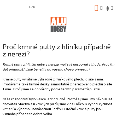
Přejít
NÁKUP
na
CZK
obsah
KOŠÍK
Proč krmné pulty z hliníku případně
z nerezi?
Krmné pulty z hliníku nebo z nerezu mají své nesporné výhody. Proč jim
dát přednost? Jaké benefity do vašeho chovu přinesou?
Krmné pulty vyrábíme výhradně z hliníkového plechu o síle 2 mm.
Prodáváme také krmné desky samostatně z nerezového plechu o síle
1 mm. Proč jsme se do výroby podle těchto parametrů pustili?
Naše rozhodnutí bylo velice jednoduché. Protože jsme i my několik let
chovateli ptactva a u krmných pultů jsme viděli několik výhod: rychlost
krmení a výbornou nenáročnou údržbu. Otočné krmné pulty jsou
v mnoha případech dobrá volba.