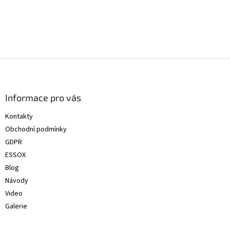
Z
á
p
a
Informace pro vás
t
Kontakty
í
Obchodní podmínky
GDPR
ESSOX
Blog
Návody
Video
Galerie