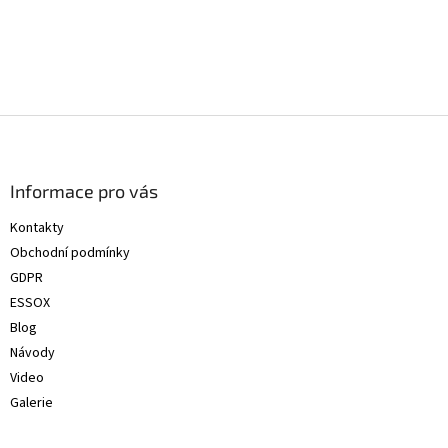
Z
á
p
a
Informace pro vás
t
Kontakty
í
Obchodní podmínky
GDPR
ESSOX
Blog
Návody
Video
Galerie