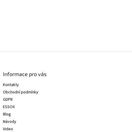
Z
á
p
a
Informace pro vás
t
Kontakty
í
Obchodní podmínky
GDPR
ESSOX
Blog
Návody
Video