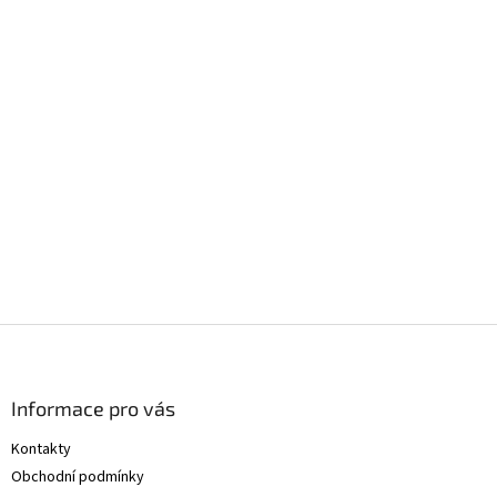
Z
á
p
a
Informace pro vás
t
Kontakty
í
Obchodní podmínky