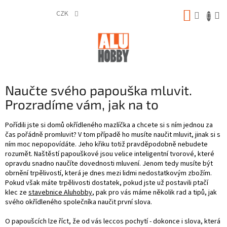
Přejít
NÁKUP
na
CZK
obsah
KOŠÍK
Naučte svého papouška mluvit.
Prozradíme vám, jak na to
Pořídili jste si domů okřídleného mazlíčka a chcete si s ním jednou za
čas pořádně promluvit? V tom případě ho musíte naučit mluvit, jinak si s
ním moc nepopovídáte. Jeho křiku totiž pravděpodobně nebudete
rozumět. Naštěstí papouškové jsou velice inteligentní tvorové, které
opravdu snadno naučíte dovednosti mluvení. Jenom tedy musíte být
obrnění trpělivostí, která je dnes mezi lidmi nedostatkovým zbožím.
Pokud však máte trpělivosti dostatek, pokud jste už postavili ptačí
klec ze
stavebnice Aluhobby
, pak pro vás máme několik rad a tipů, jak
svého okřídleného společníka naučit první slova.
O papoušcích lze říct, že od vás leccos pochytí - dokonce i slova, která