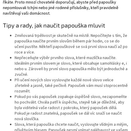
říkáte. Proto mnozí chovatelé doporučují, abyste před papoušky
nepomlouvali tchýni nebo jiné rodinné příslušníky, kteří pravidelně
navštěvují vaši domácnost.
Tipy a rady, jak naučit papouška mluvit
Zmiňovaná trpělivost je skutečně na místě. Nepočítejte s tím, že
papouška naučíte prvním slovům během pár hodin, co se do
učení pustíte. Někteří papouškové se svá první slova naučí až po
roce a více.
Nepřeceňujte výběr prvního slova, které mazlíčka naučíte.
Ideálním prvním slovem je slovo, které obsahuje samohlásky e, i
nebo u. Zároveň by první slovo papouška mělo být jednoduché a
zvučné.
Při učení nových slov vyslovujte každé nové slovo velice
zřetelně a jasně, také pečlivě. Papoušek vám musí stoprocentně
rozumět.
Pokud po vás papoušek zopakuje úspěšně slovo, nezapomeňte
ho pochválit. Chvála patří k úspěchu, stejně tak je důležité, aby
byla viditelná vaše radost z pokroku, který papoušek dělá.
Pokud je radost znatelná, papoušek se dál víc snaží se naučit
nová slovíčka.
Slova, která papouška chcete naučit, vyslovujte vlídným a milým,
přívětivým hlasem. Papoušek nesmí vnímat naléhavost ve vašem