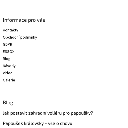
Z
á
p
a
Informace pro vás
t
Kontakty
í
Obchodní podmínky
GDPR
ESSOX
Blog
Návody
Video
Galerie
Blog
Jak postavit zahradní voliéru pro papoušky?
Papoušek královský - vše o chovu