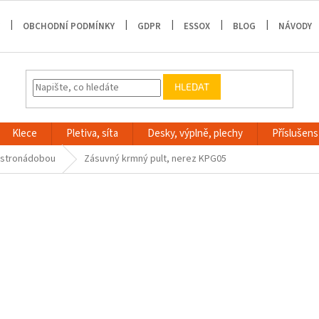
OBCHODNÍ PODMÍNKY
GDPR
ESSOX
BLOG
NÁVODY
HLEDAT
Klece
Pletiva, síta
Desky, výplně, plechy
Příslušenst
astronádobou
Zásuvný krmný pult, nerez KPG05