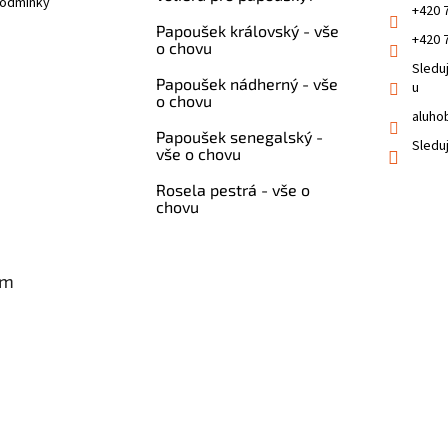
podmínky
+420 
Papoušek královský - vše
+420 
o chovu
Sledu
Papoušek nádherný - vše
u
o chovu
aluho
Papoušek senegalský -
Sledu
vše o chovu
Rosela pestrá - vše o
chovu
am