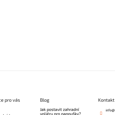
e pro vás
Blog
Kontakt
Jak postavit zahradní
info
@
voliéru pro papoušky?