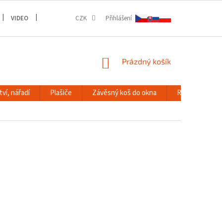
VIDEO
GALERIE
CZK
Přihlášení
NÁKUPNÍ
Prázdný košík
KOŠÍK
ví, nářadí
Plašiče
Závěsný koš do okna
RACK systém