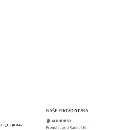
NAŠE PROVOZOVNA
🏠 ALUHOBBY
alugro-pro.cz
Frenštát pod Radhoštěm –