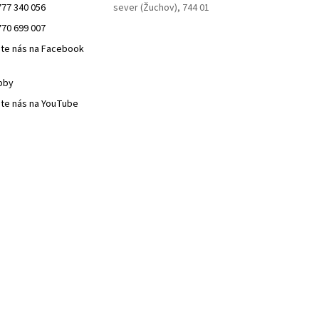
777 340 056
sever (Žuchov), 744 01
770 699 007
jte nás na Facebook
bby
jte nás na YouTube