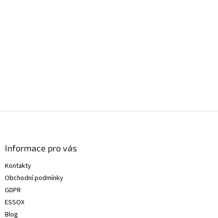
Z
á
p
a
Informace pro vás
t
Kontakty
í
Obchodní podmínky
GDPR
ESSOX
Blog