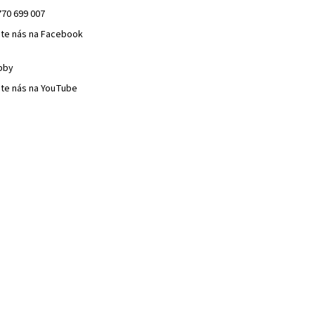
770 699 007
jte nás na Facebook
bby
jte nás na YouTube