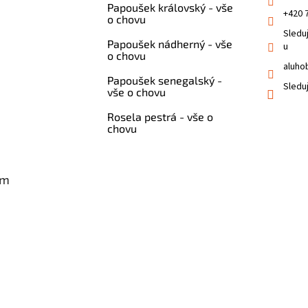
Papoušek královský - vše
+420 
o chovu
Sledu
Papoušek nádherný - vše
u
o chovu
aluho
Papoušek senegalský -
Sledu
vše o chovu
Rosela pestrá - vše o
chovu
am