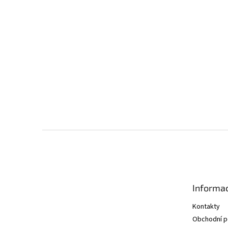
Z
á
p
a
t
Informac
í
Kontakty
Obchodní 