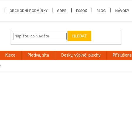
OBCHODNÍ PODMÍNKY
GDPR
ESSOX
BLOG
NÁVODY
HLEDAT
Klece
Pletiva, síta
Desky, výplně, plechy
Příslušenst
y