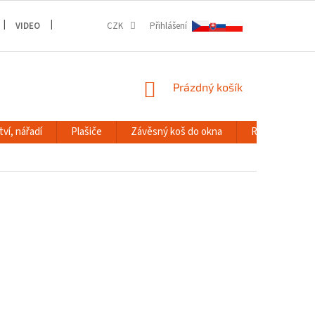
VIDEO
GALERIE
CZK
Přihlášení
NÁKUPNÍ
Prázdný košík
KOŠÍK
ví, nářadí
Plašiče
Závěsný koš do okna
RACK systém