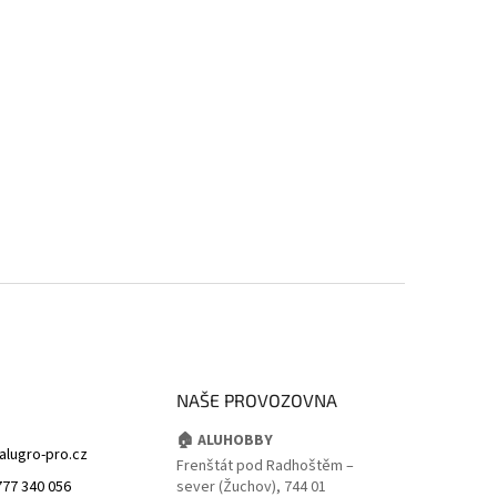
NAŠE PROVOZOVNA
🏠 ALUHOBBY
alugro-pro.cz
Frenštát pod Radhoštěm –
777 340 056
sever (Žuchov), 744 01