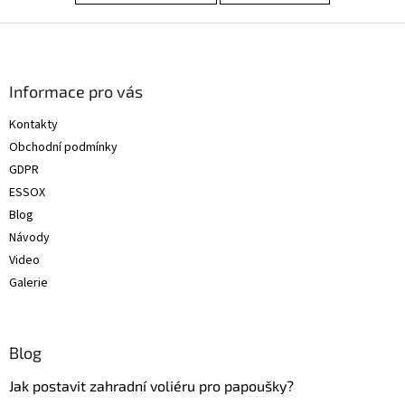
Z
á
p
a
Informace pro vás
t
Kontakty
í
Obchodní podmínky
GDPR
ESSOX
Blog
Návody
Video
Galerie
Blog
Jak postavit zahradní voliéru pro papoušky?