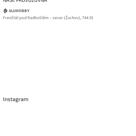
🏠 ALUHOBBY
Frenštát pod Radhoštěm – sever (Žuchov), 744 01
Instagram