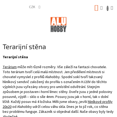
Přejít
NÁKUP
na
CZK
obsah
KOŠÍK
Terarijní stěna
Terarijní stěna
Terárium
může mít různě rozměry. Vše záleží na fantazii chovatele.
Toto terárium tvoří celá malá místnost. Jen předělení místnosti si
chovatel vymyslel z profilů Aluhobby. Spodní sokl tvoří takzvaný
hliníkový sendvič založený do profilu s označením HJ20V do těchto
výplních jsou vyřezány otvory pro umístění odvětrání. Stejným
způsobem je postaven i horní límec stěny. Dveře jsou z jedné poloviny
posuvné, výplň – sklo o síle 4mm. Posuvy jsou jak v horní, tak v dolní
liště. Každý posuv má 4 ložiska. Měli jsme obavy, jestli
hliníkové profily
20x20
od Aluhobby udrží celou váhu skla. Dnes je to již rok, co stěna
bez problému funguje. Zákazník si objednal další. Naše obavy byly tedy
zbytečné.