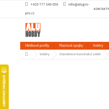
Přejít
+420 777 340 056
info@alugro-
na
KONTAKTY
obsah
pro.cz
Hliníkové profily
Plastové spojky
Voliéry
Domů
Voliéry
Stavebnice konstrukcí voliér