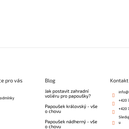
e pro vás
Blog
Kontakt
Jak postavit zahradní
info
@
voliéru pro papoušky?
podmínky
+420 
Papoušek královský - vše
+420 
o chovu
Sledu
Papoušek nádherný - vše
u
o chovu