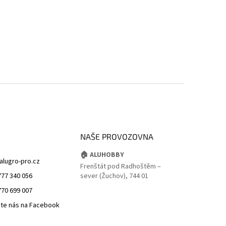
NAŠE PROVOZOVNA
🏠 ALUHOBBY
alugro-pro.cz
Frenštát pod Radhoštěm –
777 340 056
sever (Žuchov), 744 01
770 699 007
jte nás na Facebook