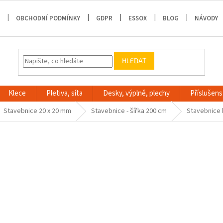
OBCHODNÍ PODMÍNKY
GDPR
ESSOX
BLOG
NÁVODY
HLEDAT
Klece
Pletiva, síta
Desky, výplně, plechy
Příslušenst
Stavebnice 20 x 20 mm
Stavebnice - šířka 200 cm
Stavebnice 