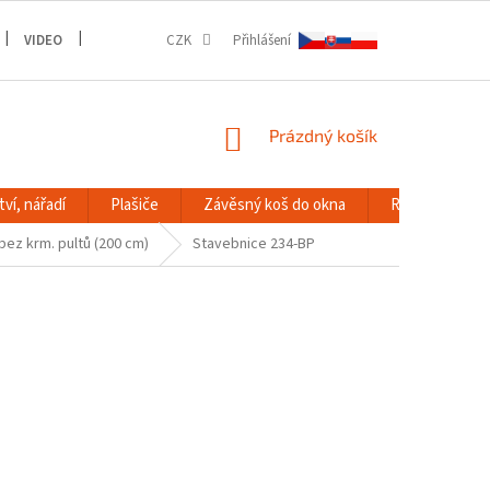
VIDEO
GALERIE
CZK
Přihlášení
NÁKUPNÍ
Prázdný košík
KOŠÍK
ví, nářadí
Plašiče
Závěsný koš do okna
RACK systém
bez krm. pultů (200 cm)
Stavebnice 234-BP