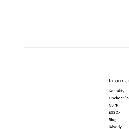
Z
á
p
a
t
Informac
í
Kontakty
Obchodní 
GDPR
ESSOX
Blog
Návody