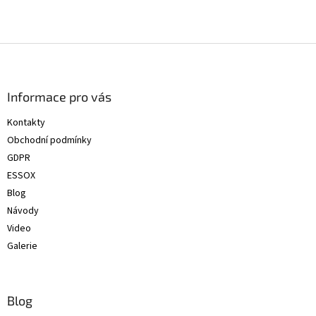
Z
á
p
a
Informace pro vás
t
Kontakty
í
Obchodní podmínky
GDPR
ESSOX
Blog
Návody
Video
Galerie
Blog