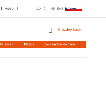
VIDEO
GALERIE
CZK
Přihlášení
NÁKUPNÍ
Prázdný košík
KOŠÍK
ví, nářadí
Plašiče
Závěsný koš do okna
RACK systém