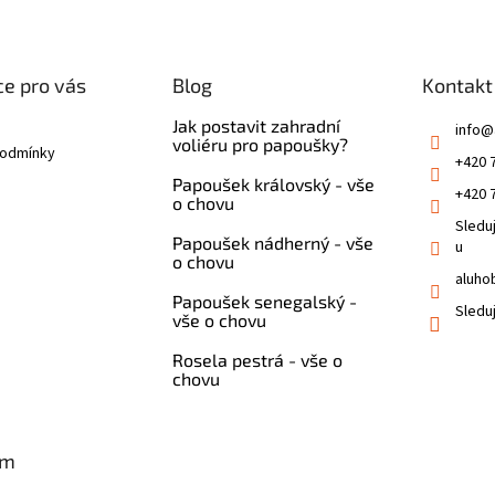
e pro vás
Blog
Kontakt
Jak postavit zahradní
info
@
voliéru pro papoušky?
podmínky
+420 
Papoušek královský - vše
+420 
o chovu
Sledu
Papoušek nádherný - vše
u
o chovu
aluho
Papoušek senegalský -
Sledu
vše o chovu
Rosela pestrá - vše o
chovu
am