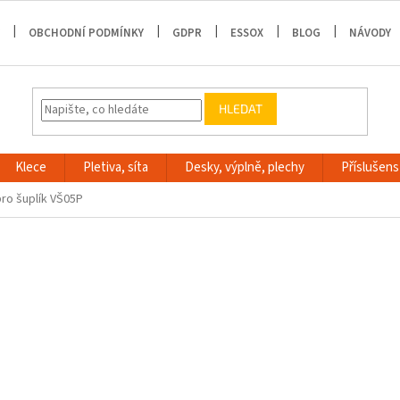
OBCHODNÍ PODMÍNKY
GDPR
ESSOX
BLOG
NÁVODY
HLEDAT
Klece
Pletiva, síta
Desky, výplně, plechy
Příslušenst
pro šuplík VŠ05P