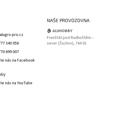
NAŠE PROVOZOVNA
🏠 ALUHOBBY
alugro-pro.cz
Frenštát pod Radhoštěm –
777 340 056
sever (Žuchov), 744 01
770 699 007
jte nás na Facebook
bby
jte nás na YouTube