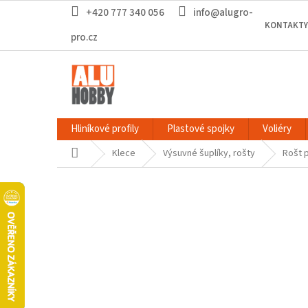
Přejít
+420 777 340 056
info@alugro-
na
KONTAKTY
obsah
pro.cz
Hliníkové profily
Plastové spojky
Voliéry
Domů
Klece
Výsuvné šuplíky, rošty
Rošt 