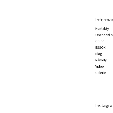
p
a
t
Informac
í
Kontakty
Obchodní 
GDPR
ESSOX
Blog
Návody
Video
Galerie
Instagr