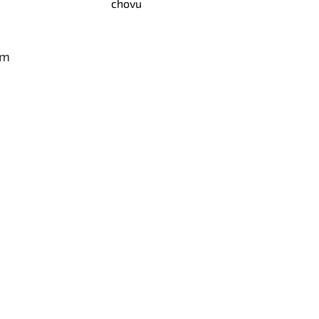
chovu
am