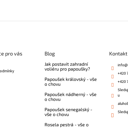
e pro vás
Blog
Kontakt
Jak postavit zahradní
info
@
voliéru pro papoušky?
podmínky
+420 
Papoušek královský - vše
+420 
o chovu
Sledu
Papoušek nádherný - vše
u
o chovu
aluho
Papoušek senegalský -
Sledu
vše o chovu
Rosela pestrá - vše o