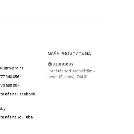
NAŠE PROVOZOVNA
🏠 ALUHOBBY
alugro-pro.cz
Frenštát pod Radhoštěm –
777 340 056
sever (Žuchov), 744 01
770 699 007
jte nás na Facebook
bby
jte nás na YouTube