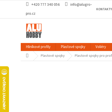
Přejít
+420 777 340 056
info@alugro-
na
KONTAKTY
obsah
pro.cz
Hliníkové profily
Plastové spojky
Voliéry
Domů
Plastové spojky
Plastové spojky pro prof