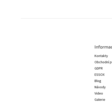
Z
á
p
a
t
Informac
í
Kontakty
Obchodní 
GDPR
ESSOX
Blog
Návody
Video
Galerie