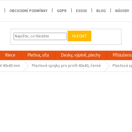
OBCHODNÍ PODMÍNKY
GDPR
ESSOX
BLOG
NÁVODY
HLEDAT
Klece
Pletiva, síta
Desky, výplně, plechy
Příslušenst
il 40x40 mm
Plastové spojky pro profil 40x40, černé
Plastová s