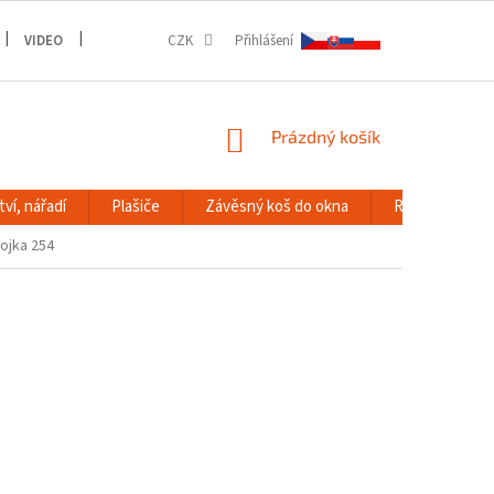
VIDEO
GALERIE
CZK
Přihlášení
NÁKUPNÍ
Prázdný košík
KOŠÍK
ví, nářadí
Plašiče
Závěsný koš do okna
RACK systém
ojka 254