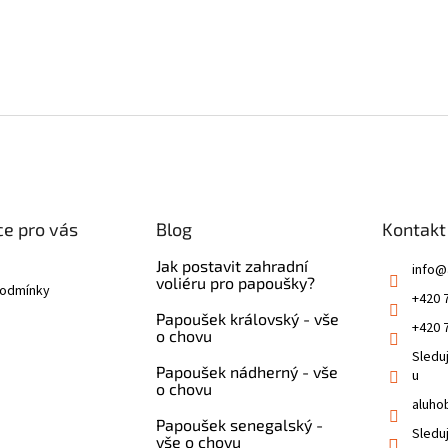
e pro vás
Blog
Kontakt
Jak postavit zahradní
info
@
voliéru pro papoušky?
podmínky
+420 
Papoušek královský - vše
+420 
o chovu
Sledu
Papoušek nádherný - vše
u
o chovu
aluho
Papoušek senegalský -
Sledu
vše o chovu