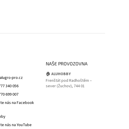
NAŠE PROVOZOVNA
🏠 ALUHOBBY
alugro-pro.cz
Frenštát pod Radhoštěm –
777 340 056
sever (Žuchov), 744 01
770 699 007
jte nás na Facebook
bby
jte nás na YouTube