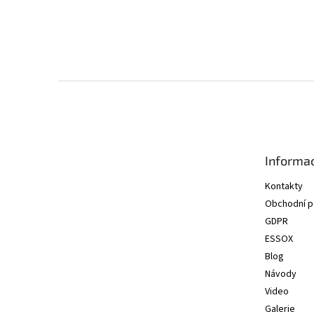
Z
á
p
a
t
Informac
í
Kontakty
Obchodní 
GDPR
ESSOX
Blog
Návody
Video
Galerie