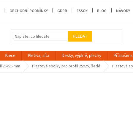
OBCHODNÍ PODMÍNKY
GDPR
ESSOX
BLOG
NÁVODY
HLEDAT
Klece
Pletiva, síta
Desky, výplně, plechy
Příslušenst
il 25x25 mm
Plastové spojky pro profil 25x25, šedé
Plastová sp