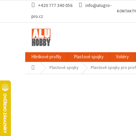
Přejít
+420 777 340 056
info@alugro-
na
KONTAKTY
obsah
pro.cz
Hliníkové profily
Plastové spojky
Voliéry
Domů
Plastové spojky
Plastové spojky pro prof