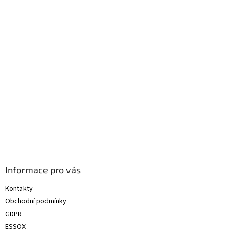
Z
á
p
a
Informace pro vás
t
Kontakty
í
Obchodní podmínky
GDPR
ESSOX