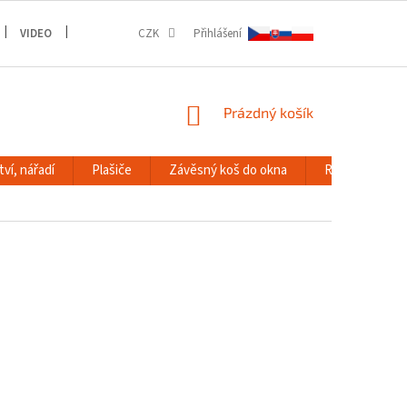
VIDEO
GALERIE
CZK
Přihlášení
NÁKUPNÍ
Prázdný košík
KOŠÍK
ví, nářadí
Plašiče
Závěsný koš do okna
RACK systém