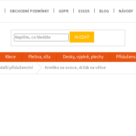
OBCHODNÍ PODMÍNKY
GDPR
ESSOX
BLOG
NÁVODY
HLEDAT
Klece
Pletiva, síta
Desky, výplně, plechy
Příslušenst
alší příslušenství
Krmítko na ovoce, držák na větve