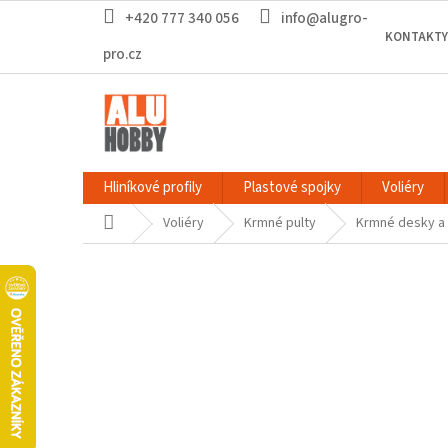
Přejít
+420 777 340 056
info@alugro-
na
KONTAKTY
obsah
pro.cz
Hliníkové profily
Plastové spojky
Voliéry
Domů
Voliéry
Krmné pulty
Krmné desky a d