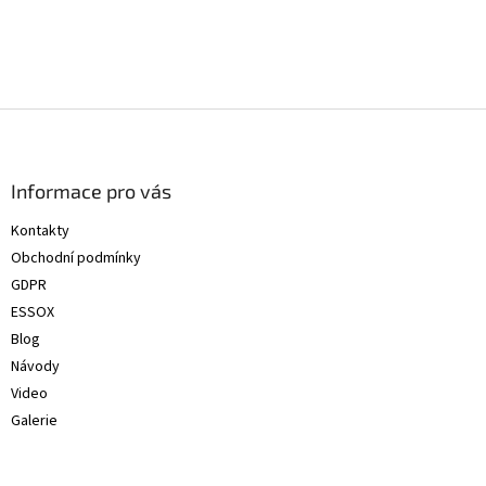
Z
á
p
a
Informace pro vás
t
Kontakty
í
Obchodní podmínky
GDPR
ESSOX
Blog
Návody
Video
Galerie