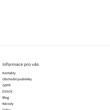
Z
á
p
a
Informace pro vás
t
Kontakty
í
Obchodní podmínky
GDPR
ESSOX
Blog
Návody
Video