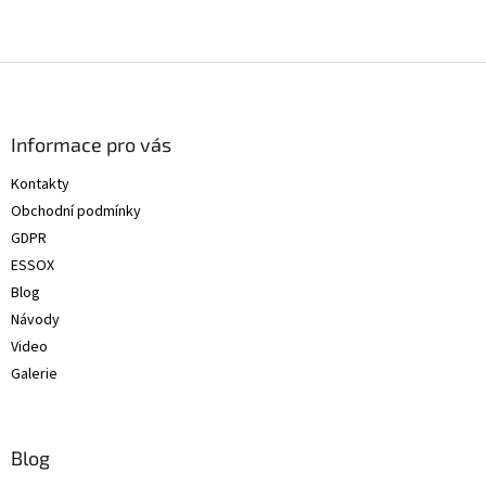
Z
á
p
a
Informace pro vás
t
Kontakty
í
Obchodní podmínky
GDPR
ESSOX
Blog
Návody
Video
Galerie
Blog