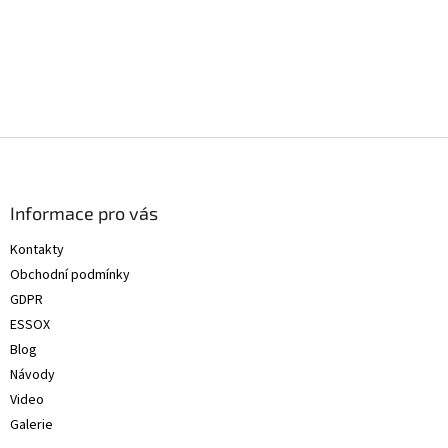
Z
á
p
a
Informace pro vás
t
Kontakty
í
Obchodní podmínky
GDPR
ESSOX
Blog
Návody
Video
Galerie