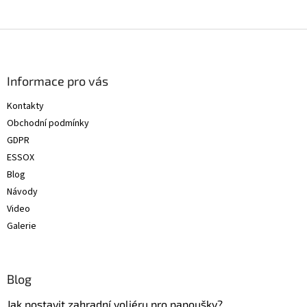
Z
á
p
a
Informace pro vás
t
Kontakty
í
Obchodní podmínky
GDPR
ESSOX
Blog
Návody
Video
Galerie
Blog
Jak postavit zahradní voliéru pro papoušky?