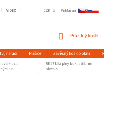
VIDEO
GALERIE
CZK
Přihlášení
NÁKUPNÍ
Prázdný košík
KOŠÍK
ví, nářadí
Plašiče
Závěsný koš do okna
RACK systém
ová klec s
BK17 bílá plný bok, stříbrné
čným KP
pletivo