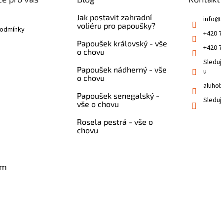
Jak postavit zahradní
info
@
voliéru pro papoušky?
podmínky
+420 
Papoušek královský - vše
+420 
o chovu
Sledu
Papoušek nádherný - vše
u
o chovu
aluho
Papoušek senegalský -
Sledu
vše o chovu
Rosela pestrá - vše o
chovu
am