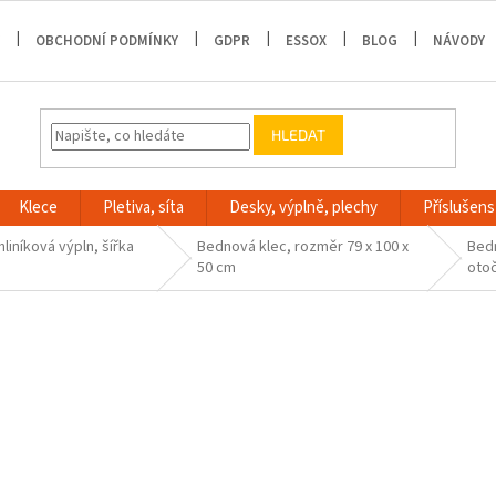
OBCHODNÍ PODMÍNKY
GDPR
ESSOX
BLOG
NÁVODY
HLEDAT
Klece
Pletiva, síta
Desky, výplně, plechy
Příslušenst
liníková výpln, šířka
Bednová klec, rozměr 79 x 100 x
Bedn
50 cm
oto