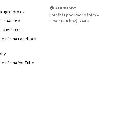
🏠 ALUHOBBY
alugro-pro.cz
Frenštát pod Radhoštěm –
777 340 056
sever (Žuchov), 744 01
770 699 007
jte nás na Facebook
bby
jte nás na YouTube