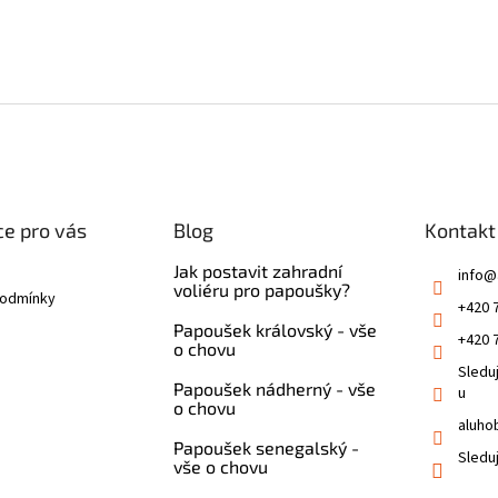
e pro vás
Blog
Kontakt
Jak postavit zahradní
info
@
voliéru pro papoušky?
podmínky
+420 
Papoušek královský - vše
+420 
o chovu
Sledu
Papoušek nádherný - vše
u
o chovu
aluho
Papoušek senegalský -
Sledu
vše o chovu