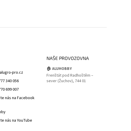
NAŠE PROVOZOVNA
🏠 ALUHOBBY
alugro-pro.cz
Frenštát pod Radhoštěm –
777 340 056
sever (Žuchov), 744 01
770 699 007
jte nás na Facebook
bby
jte nás na YouTube