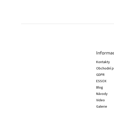
Z
á
p
a
t
Informac
í
Kontakty
Obchodní 
GDPR
ESSOX
Blog
Návody
Video
Galerie