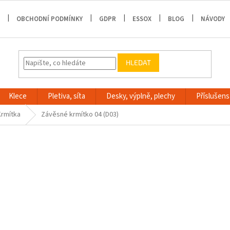
OBCHODNÍ PODMÍNKY
GDPR
ESSOX
BLOG
NÁVODY
HLEDAT
Klece
Pletiva, síta
Desky, výplně, plechy
Příslušenst
Krmítka
Závěsné krmítko 04 (D03)