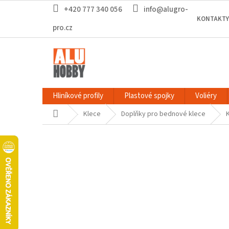
Přejít
+420 777 340 056
info@alugro-
na
KONTAKTY
obsah
pro.cz
Hliníkové profily
Plastové spojky
Voliéry
Domů
Klece
Doplňky pro bednové klece