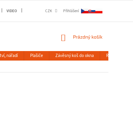
VIDEO
GALERIE
CZK
Přihlášení
NÁKUPNÍ
Prázdný košík
KOŠÍK
ví, nářadí
Plašiče
Závěsný koš do okna
RACK systém