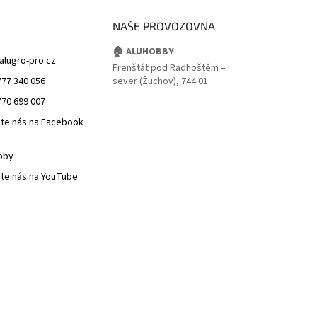
NAŠE PROVOZOVNA
🏠 ALUHOBBY
alugro-pro.cz
Frenštát pod Radhoštěm –
777 340 056
sever (Žuchov), 744 01
770 699 007
jte nás na Facebook
bby
jte nás na YouTube