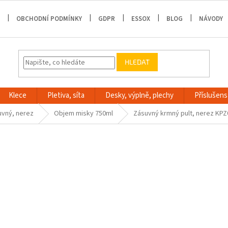
OBCHODNÍ PODMÍNKY
GDPR
ESSOX
BLOG
NÁVODY
HLEDAT
Klece
Pletiva, síta
Desky, výplně, plechy
Příslušenst
uvný, nerez
Objem misky 750ml
Zásuvný krmný pult, nerez KPZ