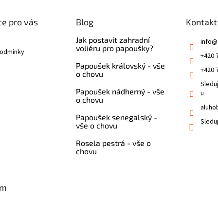
e pro vás
Blog
Kontakt
Jak postavit zahradní
info
@
voliéru pro papoušky?
podmínky
+420 
Papoušek královský - vše
+420 
o chovu
Sledu
Papoušek nádherný - vše
u
o chovu
aluho
Papoušek senegalský -
Sledu
vše o chovu
Rosela pestrá - vše o
chovu
am