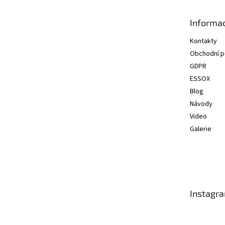
a
t
Informac
í
Kontakty
Obchodní 
GDPR
ESSOX
Blog
Návody
Video
Galerie
Instagr