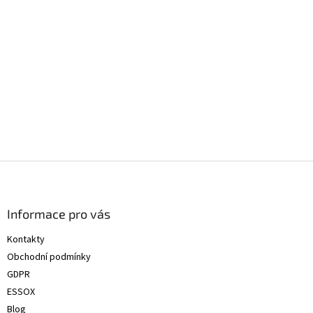
Z
á
p
a
Informace pro vás
t
Kontakty
í
Obchodní podmínky
GDPR
ESSOX
Blog