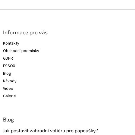
Z
á
p
a
Informace pro vás
t
Kontakty
í
Obchodní podmínky
GDPR
ESSOX
Blog
Návody
Video
Galerie
Blog
Jak postavit zahradní voliéru pro papoušky?