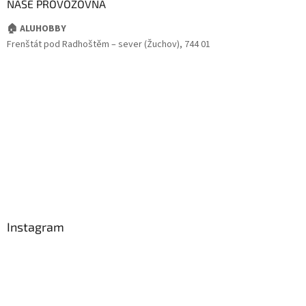
NAŠE PROVOZOVNA
🏠 ALUHOBBY
Frenštát pod Radhoštěm – sever (Žuchov), 744 01
Instagram