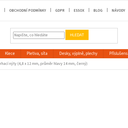
OBCHODNÍ PODMÍNKY
GDPR
ESSOX
BLOG
NÁVODY
HLEDAT
Klece
Pletiva, síta
Desky, výplně, plechy
Příslušenst
rhací nýty (4,8 x 12 mm, průměr hlavy 14 mm, černý)