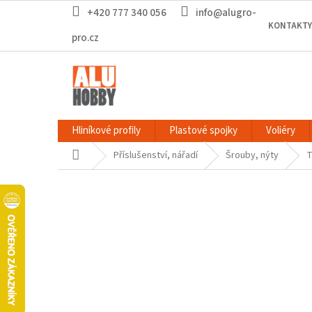
Přejít
+420 777 340 056
info@alugro-
na
KONTAKTY
obsah
pro.cz
Hliníkové profily
Plastové spojky
Voliéry
Domů
Příslušenství, nářadí
Šrouby, nýty
T