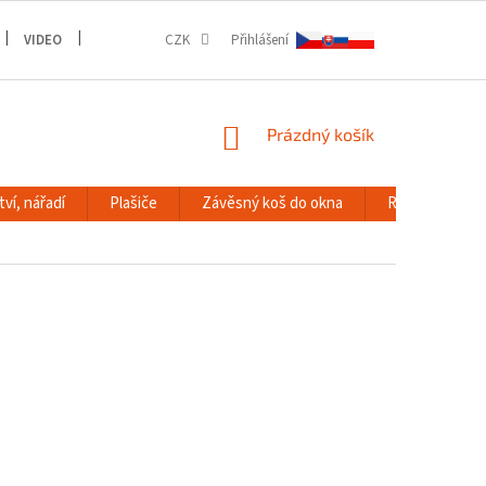
VIDEO
GALERIE
CZK
Přihlášení
NÁKUPNÍ
Prázdný košík
KOŠÍK
ví, nářadí
Plašiče
Závěsný koš do okna
RACK systém