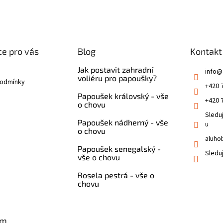
e pro vás
Blog
Kontakt
Jak postavit zahradní
info
@
voliéru pro papoušky?
podmínky
+420 
Papoušek královský - vše
+420 
o chovu
Sledu
Papoušek nádherný - vše
u
o chovu
aluho
Papoušek senegalský -
Sledu
vše o chovu
Rosela pestrá - vše o
chovu
am