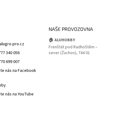
NAŠE PROVOZOVNA
🏠 ALUHOBBY
alugro-pro.cz
Frenštát pod Radhoštěm –
777 340 056
sever (Žuchov), 744 01
770 699 007
jte nás na Facebook
bby
jte nás na YouTube