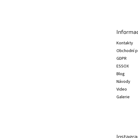
á
p
a
t
Informac
í
Kontakty
Obchodní 
GDPR
ESSOX
Blog
Návody
Video
Galerie
Instagr