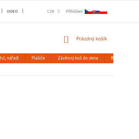
VIDEO
GALERIE
CZK
Přihlášení
NÁKUPNÍ
Prázdný košík
KOŠÍK
ví, nářadí
Plašiče
Závěsný koš do okna
RACK systém