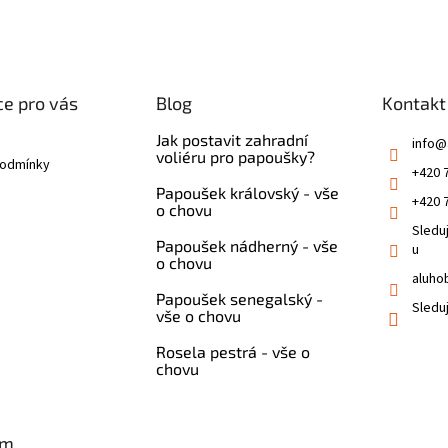
e pro vás
Blog
Kontakt
Jak postavit zahradní
info
@
voliéru pro papoušky?
podmínky
+420 
Papoušek královský - vše
+420 
o chovu
Sledu
Papoušek nádherný - vše
u
o chovu
aluho
Papoušek senegalský -
Sledu
vše o chovu
Rosela pestrá - vše o
chovu
am