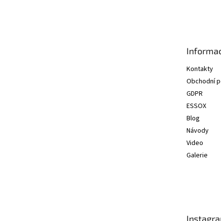
á
p
a
t
Informac
í
Kontakty
Obchodní 
GDPR
ESSOX
Blog
Návody
Video
Galerie
Instagr