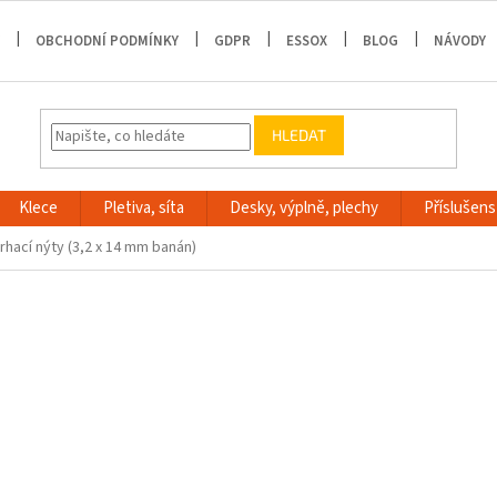
OBCHODNÍ PODMÍNKY
GDPR
ESSOX
BLOG
NÁVODY
HLEDAT
Klece
Pletiva, síta
Desky, výplně, plechy
Příslušenst
rhací nýty (3,2 x 14 mm banán)