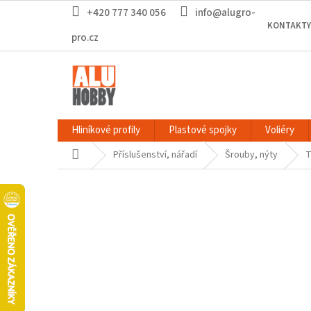
Přejít
+420 777 340 056
info@alugro-
na
KONTAKTY
obsah
pro.cz
Hliníkové profily
Plastové spojky
Voliéry
Domů
Příslušenství, nářadí
Šrouby, nýty
T