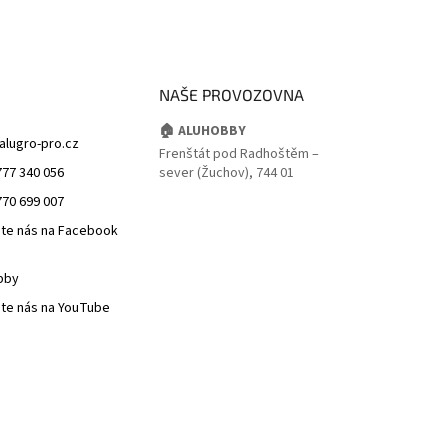
NAŠE PROVOZOVNA
🏠 ALUHOBBY
alugro-pro.cz
Frenštát pod Radhoštěm –
777 340 056
sever (Žuchov), 744 01
770 699 007
jte nás na Facebook
bby
jte nás na YouTube