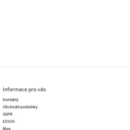
Z
á
p
a
Informace pro vás
t
Kontakty
í
Obchodní podmínky
GDPR
ESSOX
Blog