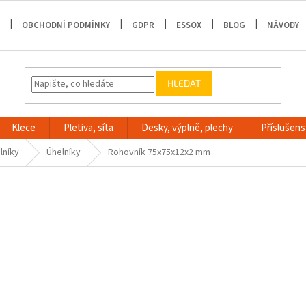
OBCHODNÍ PODMÍNKY
GDPR
ESSOX
BLOG
NÁVODY
HLEDAT
Klece
Pletiva, síta
Desky, výplně, plechy
Příslušenst
lníky
Úhelníky
Rohovník 75x75x12x2 mm