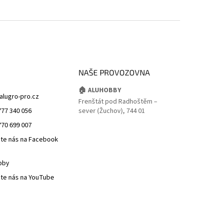
NAŠE PROVOZOVNA
🏠 ALUHOBBY
alugro-pro.cz
Frenštát pod Radhoštěm –
777 340 056
sever (Žuchov), 744 01
770 699 007
jte nás na Facebook
bby
jte nás na YouTube