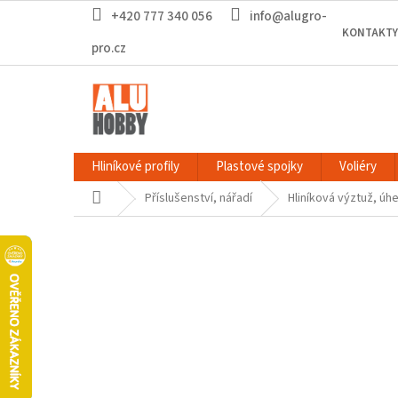
Přejít
+420 777 340 056
info@alugro-
na
KONTAKTY
obsah
pro.cz
Hliníkové profily
Plastové spojky
Voliéry
Domů
Příslušenství, nářadí
Hliníková výztuž, úhe