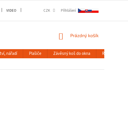
VIDEO
GALERIE
CZK
Přihlášení
NÁKUPNÍ
Prázdný košík
KOŠÍK
ví, nářadí
Plašiče
Závěsný koš do okna
RACK systém