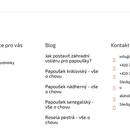
e pro vás
Blog
Kontakt
Jak postavit zahradní
info
@
voliéru pro papoušky?
podmínky
+420 
Papoušek královský - vše
+420 
o chovu
Sledu
Papoušek nádherný - vše
u
o chovu
aluho
Papoušek senegalský -
Sledu
vše o chovu
Rosela pestrá - vše o
chovu