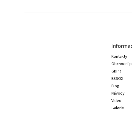
Z
á
p
a
t
Informac
í
Kontakty
Obchodní 
GDPR
ESSOX
Blog
Návody
Video
Galerie